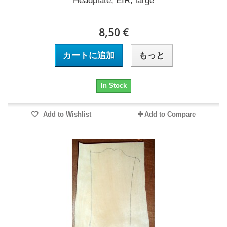
Headplate, EIR, large
8,50 €
カートに追加
もっと
In Stock
Add to Wishlist
Add to Compare