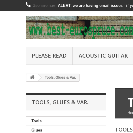
Звоните нам:
ALERT: we are having email issues - if
PLEASE READ
ACOUSTIC GUITAR
Tools, Glues & Var.
TOOLS, GLUES & VAR.
Her
Tools
TOOLS
Glues