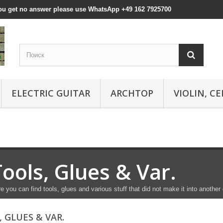
 you get no answer please use WhatsApp +49 162 7925700
ELECTRIC GUITAR
ARCHTOP
VIOLIN, CE
Tools, Glues & Var.
e you can find tools, glues and various stuff that did not make it into another
, GLUES & VAR.