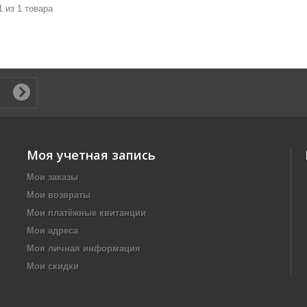
1 из 1 товара
Моя учетная запись
Мои заказы
Мои возвраты
Мои платёжные квитанции
Мои адреса
Моя личная информация
Мои скидки