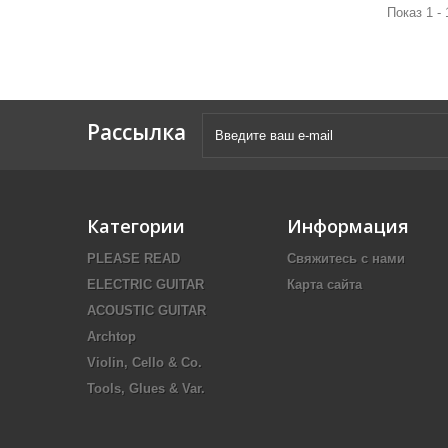
Показ 1 - 
Рассылка
Категории
Информация
PLEASE READ
Свяжитесь с нами
ELECTRIC GUITAR
Карта сайта
ACOUSTIC GUITAR
Archtop
Violin, Cello & Co.
Tools, Glues & Var.