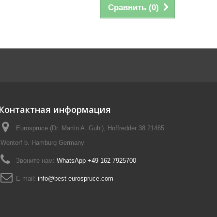
Сравнить (
0
)
Контактная информация
Eurospruce (Dr. Martin A. Guhl), Hoffredder 38 21465
Wentorf b. Hamburg Germany
Звоните нам:
WhatsApp +49 162 7925700
E-mail:
info@best-eurospruce.com