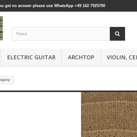
 you get no answer please use WhatsApp +49 162 7925700
ELECTRIC GUITAR
ARCHTOP
VIOLIN, CE
ogany