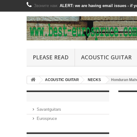
Звоните нам:
ALERT: we are having email issues - if
PLEASE READ
ACOUSTIC GUITAR
ACOUSTIC GUITAR
NECKS
Honduran Mah
Savantguitars
Eurospruce