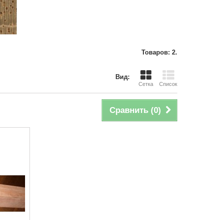
Товаров: 2.
Вид:
Сетка
Список
Сравнить (
0
)